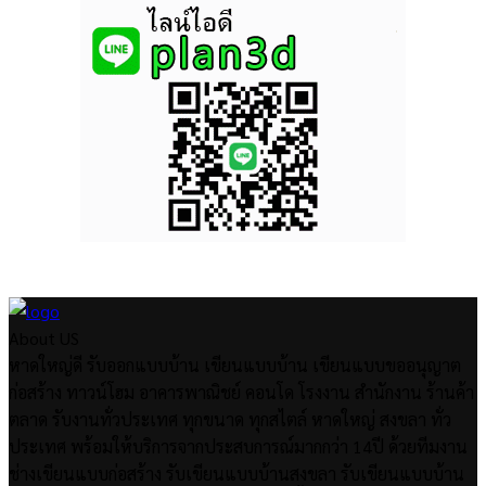
About US
หาดใหญ่ดี รับออกแบบบ้าน เขียนแบบบ้าน เขียนแบบขออนุญาต
ก่อสร้าง ทาวน์โฮม อาคารพาณิชย์ คอนโด โรงงาน สำนักงาน ร้านค้า
ตลาด รับงานทั่วประเทศ ทุกขนาด ทุกสไตล์ หาดใหญ่ สงขลา ทั่ว
ประเทศ พร้อมให้บริการจากประสบการณ์มากกว่า 14ปี ด้วยทีมงาน
ช่างเขียนแบบก่อสร้าง รับเขียนแบบบ้านสงขลา รับเขียนแบบบ้าน