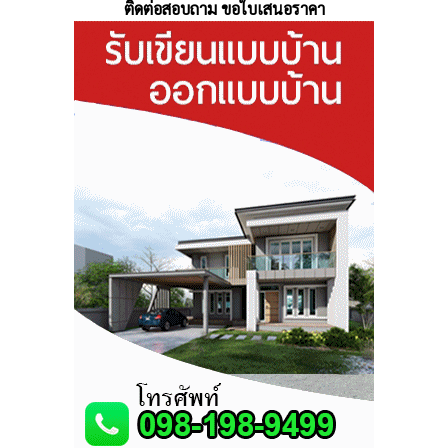
ติดต่อสอบถาม ขอใบเสนอราคา