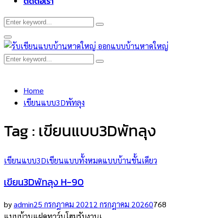
ติดต่อเรา
Search
Search
for:
Primary
Menu
Search
Search
for:
Home
เขียนแบบ3Dพัทลุง
Tag : เขียนแบบ3Dพัทลุง
เขียนแบบ3D
เขียนแบบทั้งหมด
แบบบ้านชั้นเดียว
เขียน3Dพัทลุง H-90
by
admin
25 กรกฎาคม 2021
2 กรกฎาคม 2026
0
768
แบบบ้านแฝดทาว์นโฮมรับงานเ...