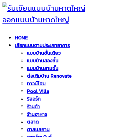
HOME
เลือกแบบตามประเภทอาคาร
แบบบ้านชั้นเดียว
แบบบ้านสองชั้น
แบบบ้านสามชั้น
ต่อเติมบ้าน Renovate
ทาวน์โฮม
Pool Villa
รีสอร์ท
ร้านค้า
ร้านอาหาร
ตลาด
ศาสนสถาน