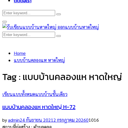
ติดต่อเรา
Search
Search
for:
Primary
Menu
Search
Search
for:
Home
แบบบ้านคลองแห หาดใหญ่
Tag : แบบบ้านคลองแห หาดใหญ่
เขียนแบบทั้งหมด
แบบบ้านชั้นเดียว
แบบบ้านคลองแห หาดใหญ่ H-72
by
admin
24 กันยายน 2021
2 กรกฎาคม 2026
0
1016
สถานที่ก่อสร้าง : ตำบลคลอ...