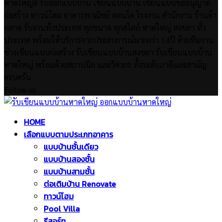
หาดใหญ่ดี รับออกแบบบ้าน เขียนแบบบ้าน เขียนแบบขออนุญาต
ก่อสร้าง ทาวน์โฮม อาคารพาณิชย์ คอนโด โรงงาน สำนักงาน ร้านค้า
ตลาด รับงานทั่วประเทศ ทุกขนาด ทุกสไตล์ หาดใหญ่ สงขลา ทั่ว
ประเทศ พร้อมให้บริการจากประสบการณ์มากกว่า 14ปี ด้วยทีมงาน
ช่างเขียนแบบก่อสร้าง รับเขียนแบบบ้านสงขลา รับเขียนแบบบ้าน
หาดใหญ่ พร้อมด้วยสถาปนิก และวิศวกร ทั้งระดับภาคีและสามัญ
ครบครัน
Follow us
Facebook
Twitter
Instagram
Pinterest
Youtube
Facebook
Twitter
Instagram
Pinterest
Youtube
HOME
เลือกแบบตามประเภทอาคาร
แบบบ้านชั้นเดียว
แบบบ้านสองชั้น
แบบบ้านสามชั้น
ต่อเติมบ้าน Renovate
ทาวน์โฮม
Pool Villa
รีสอร์ท