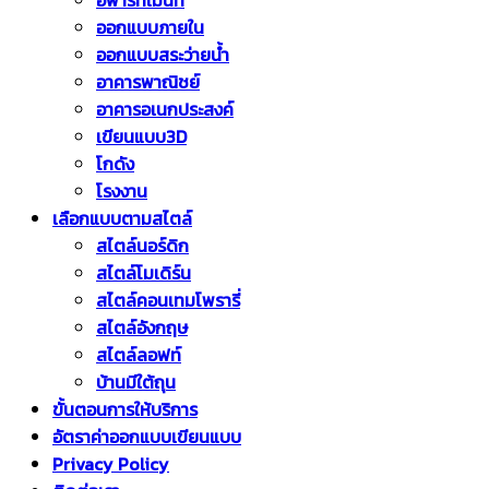
อพาร์ทเม้นท์
ออกแบบภายใน
ออกแบบสระว่ายน้ำ
อาคารพาณิชย์
อาคารอเนกประสงค์
เขียนแบบ3D
โกดัง
โรงงาน
เลือกแบบตามสไตล์
สไตล์นอร์ดิก
สไตล์โมเดิร์น
สไตล์คอนเทมโพรารี่
สไตล์อังกฤษ
สไตล์ลอฟท์
บ้านมีใต้ถุน
ขั้นตอนการให้บริการ
อัตราค่าออกแบบเขียนแบบ
Privacy Policy