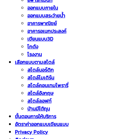
อพาร์ทเม้นท์
ออกแบบภายใน
ออกแบบสระว่ายน้ำ
อาคารพาณิชย์
อาคารอเนกประสงค์
เขียนแบบ3D
โกดัง
โรงงาน
เลือกแบบตามสไตล์
สไตล์นอร์ดิก
สไตล์โมเดิร์น
สไตล์คอนเทมโพรารี่
สไตล์อังกฤษ
สไตล์ลอฟท์
บ้านมีใต้ถุน
ขั้นตอนการให้บริการ
อัตราค่าออกแบบเขียนแบบ
Privacy Policy