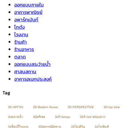
ออกแบบภายใน
อาคารพาณิชย์
อพาร์ทเม้นท์
โกดัง
โรงงาน
ร้านค้า
ร้านอาหาร
ตลาด
ออกแบบสระว่ายน้ำ
ศาสนสถาน
อาคารอเนกประสงค์
Tag
3D HATYAI
3D Modern House
3D PERSPECTIVE
3D top view
3dตลาดน้ำ
3Dพรีเซล
3dร้านotop
3Dร้านขายของฝาก
3dล็อบบี้โรงแรม
3Dสหกรณ์อิสลาม
3Dโมเดิร์น
3dโรงพิมพ์