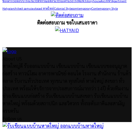
ของฝาก
3dล็อบบี้โรงแรม
3Dสหกรณ์อิสลาม
3Dโมเดิร์น
3dโรงพิมพ์
3storyhouse
Aicเทพา
Apartment
Hatyai
architect samui
autocad หาดใหญ่
Colonial Style
comtemporary
Contemporary Style
ติดต่อสอบถาม ขอใบเสนอราคา
About US
หาดใหญ่ดี รับออกแบบบ้าน เขียนแบบบ้าน เขียนแบบขออนุญาต
ก่อสร้าง ทาวน์โฮม อาคารพาณิชย์ คอนโด โรงงาน สำนักงาน ร้านค้า
ตลาด รับงานทั่วประเทศ ทุกขนาด ทุกสไตล์ หาดใหญ่ สงขลา ทั่ว
ประเทศ พร้อมให้บริการจากประสบการณ์มากกว่า 14ปี ด้วยทีมงาน
ช่างเขียนแบบก่อสร้าง รับเขียนแบบบ้านสงขลา รับเขียนแบบบ้าน
หาดใหญ่ พร้อมด้วยสถาปนิก และวิศวกร ทั้งระดับภาคีและสามัญ
ครบครัน
Follow us
Facebook
Twitter
Instagram
Pinterest
Youtube
Facebook
Twitter
Instagram
Pinterest
Youtube