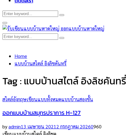
ติดต่อเรา
Search
Search
for:
Primary
Menu
Search
Search
for:
Home
แบบบ้านสไตล์ อิงลิชคันทรี่
Tag : แบบบ้านสไตล์ อิงลิชคันทรี่
สไตล์อังกฤษ
เขียนแบบทั้งหมด
แบบบ้านสองชั้น
ออกแบบบ้านสมุทรปราการ H-127
by
admin
13 เมษายน 2021
2 กรกฎาคม 2026
0
960
เขียนแบบบ้านสไตล์ อิงลิชค...