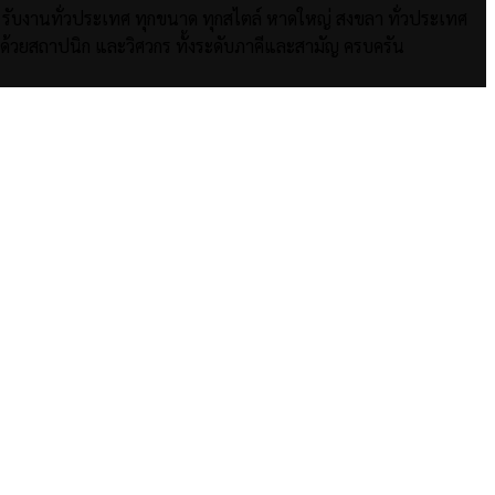
รับงานทั่วประเทศ ทุกขนาด ทุกสไตล์ หาดใหญ่ สงขลา ทั่วประเทศ
้วยสถาปนิก และวิศวกร ทั้งระดับภาคีและสามัญ ครบครัน