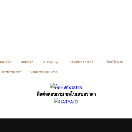
ตลาดน้ำ
3Dพรีเซล
3dร้านotop
3Dร้านขายของฝาก
3dล็อบบี้โรงแรม
comtemporary
Contemporary Style
ติดต่อสอบถาม ขอใบเสนอราคา