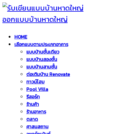
HOME
เลือกแบบตามประเภทอาคาร
แบบบ้านชั้นเดียว
แบบบ้านสองชั้น
แบบบ้านสามชั้น
ต่อเติมบ้าน Renovate
ทาวน์โฮม
Pool Villa
รีสอร์ท
ร้านค้า
ร้านอาหาร
ตลาด
ศาสนสถาน