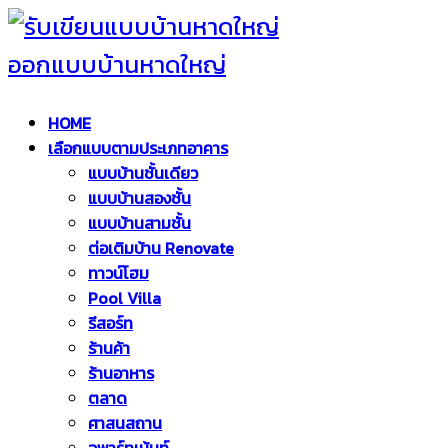
HOME
เลือกแบบตามประเภทอาคาร
แบบบ้านชั้นเดียว
แบบบ้านสองชั้น
แบบบ้านสามชั้น
ต่อเติมบ้าน Renovate
ทาวน์โฮม
Pool Villa
รีสอร์ท
ร้านค้า
ร้านอาหาร
ตลาด
ศาสนสถาน