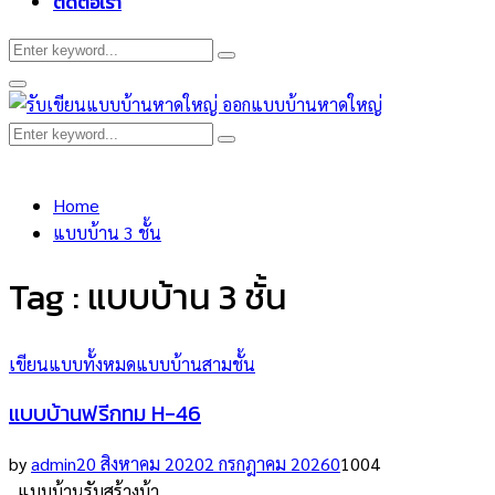
ติดต่อเรา
Search
Search
for:
Primary
Menu
Search
Search
for:
Home
แบบบ้าน 3 ชั้น
Tag : แบบบ้าน 3 ชั้น
เขียนแบบทั้งหมด
แบบบ้านสามชั้น
แบบบ้านฟรีกทม H-46
by
admin
20 สิงหาคม 2020
2 กรกฎาคม 2026
0
1004
แบบบ้านรับสร้างบ้า...