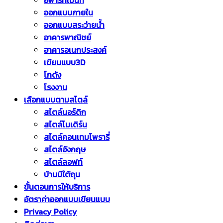
อพาร์ทเม้นท์
ออกแบบภายใน
ออกแบบสระว่ายน้ำ
อาคารพาณิชย์
อาคารอเนกประสงค์
เขียนแบบ3D
โกดัง
โรงงาน
เลือกแบบตามสไตล์
สไตล์นอร์ดิก
สไตล์โมเดิร์น
สไตล์คอนเทมโพรารี่
สไตล์อังกฤษ
สไตล์ลอฟท์
บ้านมีใต้ถุน
ขั้นตอนการให้บริการ
อัตราค่าออกแบบเขียนแบบ
Privacy Policy