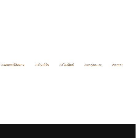
3Dสหกรณ์อิสลาม
3Dโมเดิร์น
3dโรงพิมพ์
3storyhouse
Aicเทพา