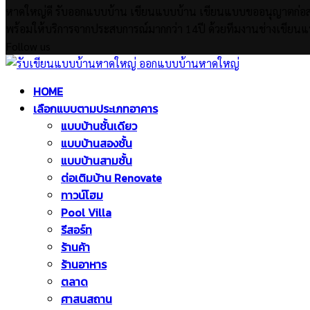
หาดใหญ่ดี รับออกแบบบ้าน เขียนแบบบ้าน เขียนแบบขออนุญาตก่อสร้
พร้อมให้บริการจากประสบการณ์มากกว่า 14ปี ด้วยทีมงานช่างเขียนแ
Follow us
Facebook
Twitter
Instagram
Pinterest
Youtube
Facebook
Twitter
Instagram
Pinterest
Youtube
HOME
เลือกแบบตามประเภทอาคาร
แบบบ้านชั้นเดียว
แบบบ้านสองชั้น
แบบบ้านสามชั้น
ต่อเติมบ้าน Renovate
ทาวน์โฮม
Pool Villa
รีสอร์ท
ร้านค้า
ร้านอาหาร
ตลาด
ศาสนสถาน