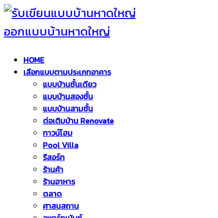
HOME
เลือกแบบตามประเภทอาคาร
แบบบ้านชั้นเดียว
แบบบ้านสองชั้น
แบบบ้านสามชั้น
ต่อเติมบ้าน Renovate
ทาวน์โฮม
Pool Villa
รีสอร์ท
ร้านค้า
ร้านอาหาร
ตลาด
ศาสนสถาน