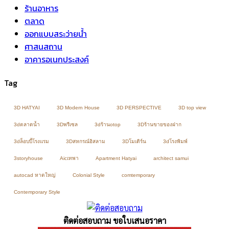
ร้านอาหาร
ตลาด
ออกแบบสระว่ายน้ำ
ศาสนสถาน
อาคารอเนกประสงค์
Tag
3D HATYAI
3D Modern House
3D PERSPECTIVE
3D top view
3dตลาดน้ำ
3Dพรีเซล
3dร้านotop
3Dร้านขายของฝาก
3dล็อบบี้โรงแรม
3Dสหกรณ์อิสลาม
3Dโมเดิร์น
3dโรงพิมพ์
3storyhouse
Aicเทพา
Apartment Hatyai
architect samui
autocad หาดใหญ่
Colonial Style
comtemporary
Contemporary Style
ติดต่อสอบถาม ขอใบเสนอราคา