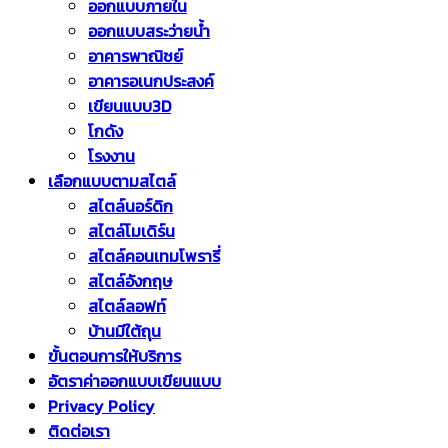
ออกแบบภายใน
ออกแบบสระว่ายน้ำ
อาคารพาณิชย์
อาคารอเนกประสงค์
เขียนแบบ3D
โกดัง
โรงงาน
เลือกแบบตามสไตล์
สไตล์นอร์ดิก
สไตล์โมเดิร์น
สไตล์คอนเทมโพรารี่
สไตล์อังกฤษ
สไตล์ลอฟท์
บ้านมีใต้ถุน
ขั้นตอนการให้บริการ
อัตราค่าออกแบบเขียนแบบ
Privacy Policy
ติดต่อเรา