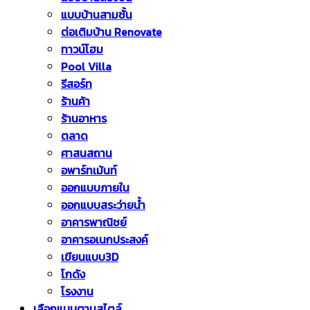
แบบบ้านสามชั้น
ต่อเติมบ้าน Renovate
ทาวน์โฮม
Pool Villa
รีสอร์ท
ร้านค้า
ร้านอาหาร
ตลาด
ศาสนสถาน
อพาร์ทเม้นท์
ออกแบบภายใน
ออกแบบสระว่ายน้ำ
อาคารพาณิชย์
อาคารอเนกประสงค์
เขียนแบบ3D
โกดัง
โรงงาน
เลือกแบบตามสไตล์