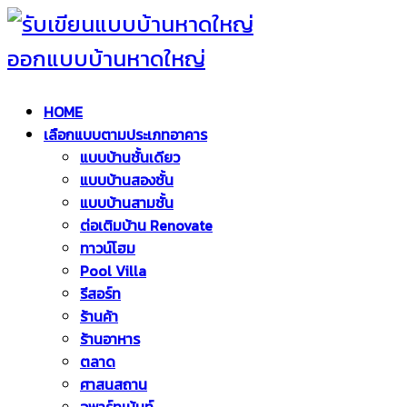
HOME
เลือกแบบตามประเภทอาคาร
แบบบ้านชั้นเดียว
แบบบ้านสองชั้น
แบบบ้านสามชั้น
ต่อเติมบ้าน Renovate
ทาวน์โฮม
Pool Villa
รีสอร์ท
ร้านค้า
ร้านอาหาร
ตลาด
ศาสนสถาน