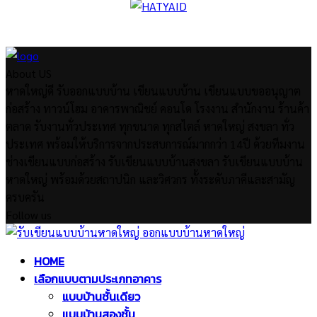
About US
หาดใหญ่ดี รับออกแบบบ้าน เขียนแบบบ้าน เขียนแบบขออนุญาต
ก่อสร้าง ทาวน์โฮม อาคารพาณิชย์ คอนโด โรงงาน สำนักงาน ร้านค้า
ตลาด รับงานทั่วประเทศ ทุกขนาด ทุกสไตล์ หาดใหญ่ สงขลา ทั่ว
ประเทศ พร้อมให้บริการจากประสบการณ์มากกว่า 14ปี ด้วยทีมงาน
ช่างเขียนแบบก่อสร้าง รับเขียนแบบบ้านสงขลา รับเขียนแบบบ้าน
หาดใหญ่ พร้อมด้วยสถาปนิก และวิศวกร ทั้งระดับภาคีและสามัญ
ครบครัน
Follow us
Facebook
Twitter
Instagram
Pinterest
Youtube
Facebook
Twitter
Instagram
Pinterest
Youtube
HOME
เลือกแบบตามประเภทอาคาร
แบบบ้านชั้นเดียว
แบบบ้านสองชั้น