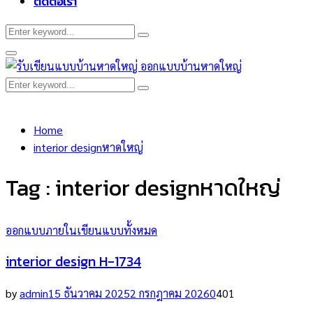
ติดต่อเรา
Search
Search
for:
Primary
Menu
Search
Search
for:
Home
interior designหาดใหญ่
Tag : interior designหาดใหญ่
ออกแบบภายใน
เขียนแบบทั้งหมด
interior design H-1734
by
admin
15 ธันวาคม 2025
2 กรกฎาคม 2026
0
401
...